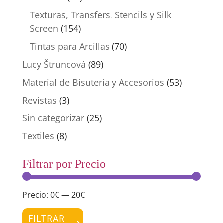
Texturas, Transfers, Stencils y Silk
Screen
(154)
Tintas para Arcillas
(70)
Lucy Štruncová
(89)
Material de Bisutería y Accesorios
(53)
Revistas
(3)
Sin categorizar
(25)
Textiles
(8)
Filtrar por Precio
Precio:
0€
—
20€
Preci
Preci
míni
máxi
FILTRAR