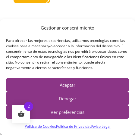
Tu Carrito
Gestionar consentimiento
Para ofrecer las mejores experiencias, utilizamos tecnologías como las
cookies para almacenar y/o acceder a la información del dispositivo. El
consentimiento de estas tecnologías nos permitirá procesar datos como
el comportamiento de navegación o las identificaciones únicas en este
sitio. No consentir o retirar el consentimiento, puede afectar
negativamente a ciertas características y funciones.
Aceptar
Denegar
¡Tu pasión, es nuestra pasión!
2
Ver preferencias
Queremos acercarte arcilla polimérica de alta
calidad. Ya no necesitarás nunca más, buscarla
Política de Cookies
Política de Privacidad
Aviso Legal
en tiendas fuera de España.