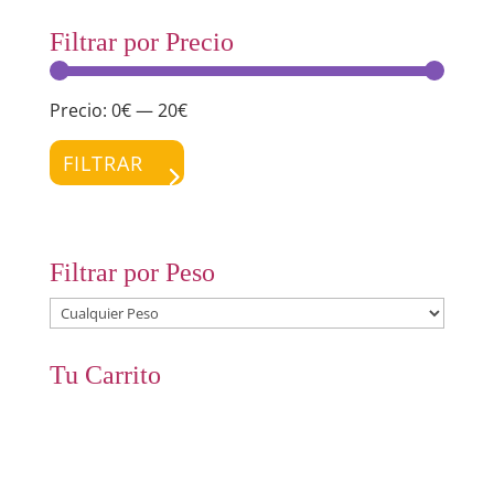
Filtrar por Precio
Precio:
0€
—
20€
Preci
Preci
míni
máxi
FILTRAR
Filtrar por Peso
Tu Carrito