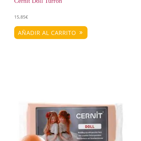
Cernit Doll Turrón
15,85
€
AÑADIR AL CARRITO