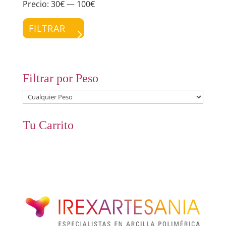
Precio:
30€
—
100€
Preci
Preci
míni
máxi
FILTRAR
Filtrar por Peso
Tu Carrito