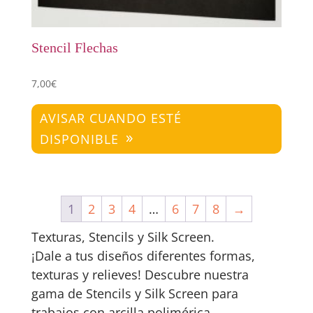
Stencil Flechas
7,00
€
AVISAR CUANDO ESTÉ
DISPONIBLE
1
2
3
4
…
6
7
8
→
Texturas, Stencils y Silk Screen.
¡Dale a tus diseños diferentes formas,
texturas y relieves! Descubre nuestra
gama de Stencils y Silk Screen para
trabajos con arcilla polimérica.