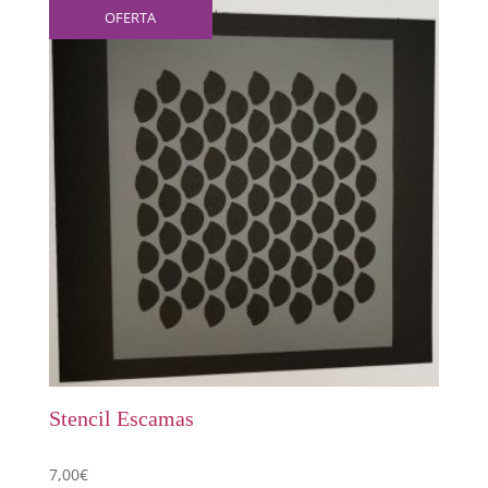
OFERTA
Stencil Escamas
7,00
€