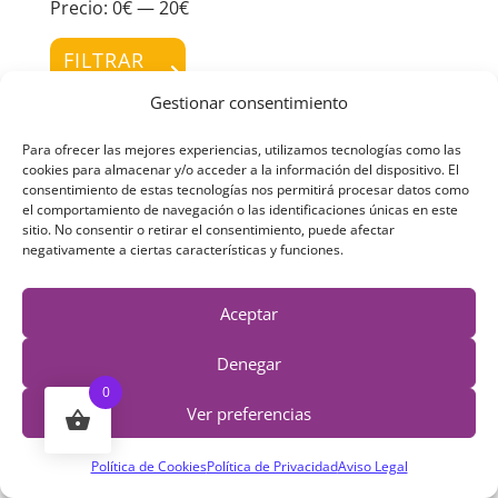
Precio:
0€
—
20€
Preci
Preci
míni
máxi
FILTRAR
Gestionar consentimiento
Para ofrecer las mejores experiencias, utilizamos tecnologías como las
Tu Carrito
cookies para almacenar y/o acceder a la información del dispositivo. El
consentimiento de estas tecnologías nos permitirá procesar datos como
el comportamiento de navegación o las identificaciones únicas en este
sitio. No consentir o retirar el consentimiento, puede afectar
negativamente a ciertas características y funciones.
Aceptar
Denegar
0
Ver preferencias
¡Tu pasión, es nuestra pasión!
Política de Cookies
Política de Privacidad
Aviso Legal