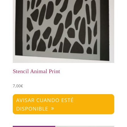
Stencil Animal Print
7,00
€
AVISAR CUANDO ESTÉ
DISPONIBLE