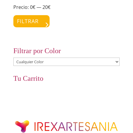
Precio:
0€
—
20€
Preci
Preci
míni
máxi
FILTRAR
Filtrar por Color
Tu Carrito