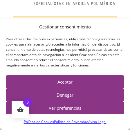
¡Tu pasión, es nuestra pasión!
Gestionar consentimiento
Queremos acercarte arcilla polimérica de alta
Para ofrecer las mejores experiencias, utilizamos tecnologías como las
calidad. Ya no necesitarás nunca más, buscarla
cookies para almacenar y/o acceder a la información del dispositivo. El
en tiendas fuera de España.
consentimiento de estas tecnologías nos permitirá procesar datos como
el comportamiento de navegación o las identificaciones únicas en este
sitio. No consentir o retirar el consentimiento, puede afectar
negativamente a ciertas características y funciones.
Contacto
Aceptar
Email de Contacto:
info@irexartesania.com
Teléfono:
+34 677.485.758
Denegar
0
Redes Sociales:
Ver preferencias
Política de Cookies
Política de Privacidad
Aviso Legal