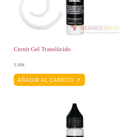
Cernit Gel Translúcido
5,90
€
AÑADIR AL CARRITO