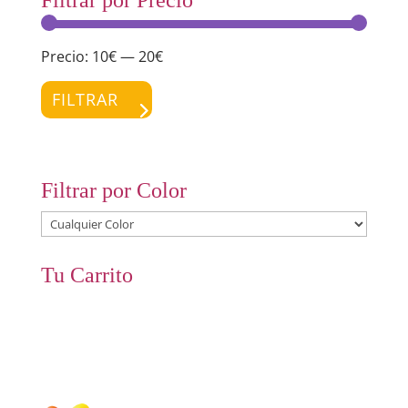
Precio:
10€
—
20€
Preci
Preci
míni
máxi
FILTRAR
Filtrar por Color
Tu Carrito