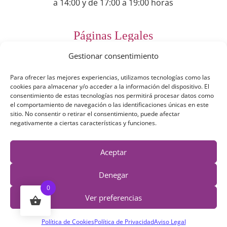
a 14:00 y de 17:00 a 19:00 horas
Páginas Legales
Gestionar consentimiento
Preguntas Frecuentes
Para ofrecer las mejores experiencias, utilizamos tecnologías como las
Aviso Legal
cookies para almacenar y/o acceder a la información del dispositivo. El
consentimiento de estas tecnologías nos permitirá procesar datos como
Política de Privacidad
el comportamiento de navegación o las identificaciones únicas en este
sitio. No consentir o retirar el consentimiento, puede afectar
Política de Cookies
negativamente a ciertas características y funciones.
Términos y Condiciones
Aceptar
Derecho de desestimiento
Denegar
0
Ver preferencias
Política de Cookies
Política de Privacidad
Aviso Legal
© 2019 - 2026 Irexartesanía | Todos los derechos reservados |