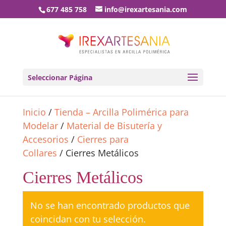
677 485 758
info@irexartesania.com
Seleccionar Página
Inicio
/
Tienda – Arcilla Polimérica para
Modelar
/
Material de Bisutería y
Accesorios
/
Cierres para
Collares
/ Cierres Metálicos
Cierres Metálicos
No se han encontrado productos que
coincidan con tu selección.