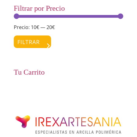
Filtrar por Precio
Precio:
10€
—
20€
Preci
Preci
míni
máxi
FILTRAR
Tu Carrito