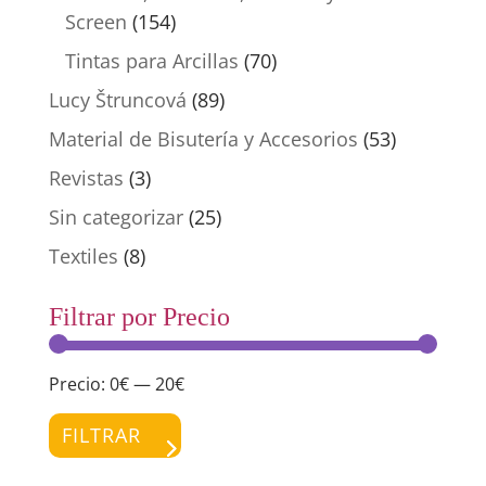
Screen
(154)
Tintas para Arcillas
(70)
Lucy Štruncová
(89)
Material de Bisutería y Accesorios
(53)
Revistas
(3)
Sin categorizar
(25)
Textiles
(8)
Filtrar por Precio
Precio:
0€
—
20€
Preci
Preci
míni
máxi
FILTRAR