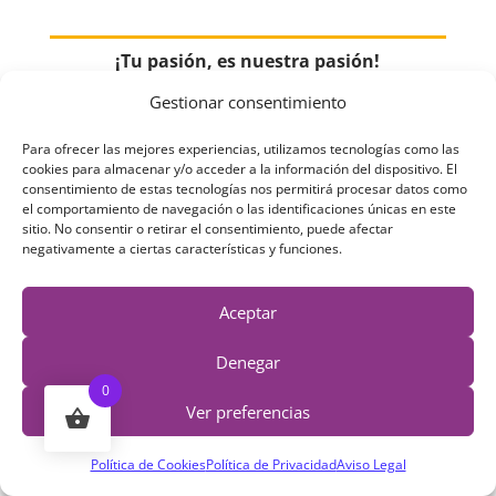
¡Tu pasión, es nuestra pasión!
Gestionar consentimiento
Queremos acercarte arcilla polimérica de alta
calidad. Ya no necesitarás nunca más, buscarla
Para ofrecer las mejores experiencias, utilizamos tecnologías como las
en tiendas fuera de España.
cookies para almacenar y/o acceder a la información del dispositivo. El
consentimiento de estas tecnologías nos permitirá procesar datos como
el comportamiento de navegación o las identificaciones únicas en este
Contacto
sitio. No consentir o retirar el consentimiento, puede afectar
negativamente a ciertas características y funciones.
Email de Contacto:
info@irexartesania.com
Aceptar
Teléfono:
+34 677.485.758
Denegar
Redes Sociales:
0
Ver preferencias
Política de Cookies
Política de Privacidad
Aviso Legal