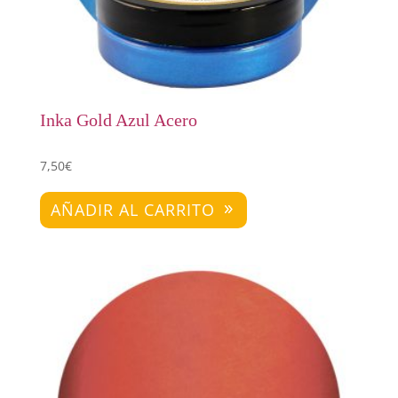
Inka Gold Azul Acero
7,50
€
AÑADIR AL CARRITO