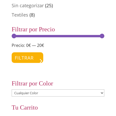
Sin categorizar
(25)
Textiles
(8)
Filtrar por Precio
Precio:
0€
—
20€
Preci
Preci
míni
máxi
FILTRAR
Filtrar por Color
Tu Carrito