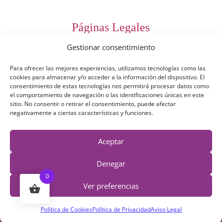
Páginas Legales
Gestionar consentimiento
Preguntas Frecuentes
Para ofrecer las mejores experiencias, utilizamos tecnologías como las
Aviso Legal
cookies para almacenar y/o acceder a la información del dispositivo. El
consentimiento de estas tecnologías nos permitirá procesar datos como
Política de Privacidad
el comportamiento de navegación o las identificaciones únicas en este
sitio. No consentir o retirar el consentimiento, puede afectar
Política de Cookies
negativamente a ciertas características y funciones.
Términos y Condiciones
Aceptar
Derecho de desestimiento
Denegar
0
Ver preferencias
Política de Cookies
Política de Privacidad
Aviso Legal
© 2019 - 2026 Irexartesanía | Todos los derechos reservados |
Diseño Web: Arianna León