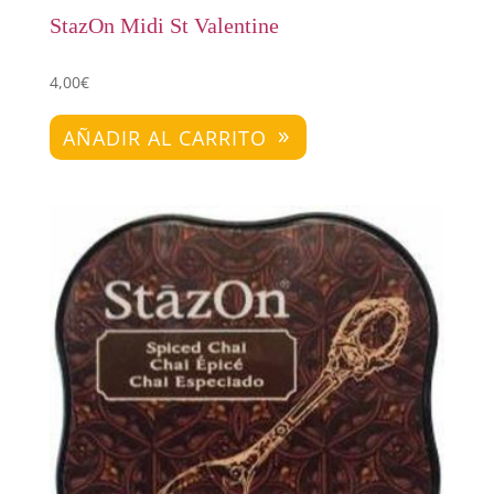
StazOn Midi St Valentine
4,00
€
AÑADIR AL CARRITO