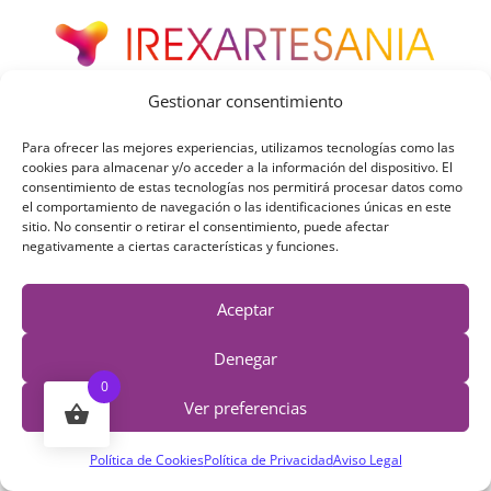
Gestionar consentimiento
Para ofrecer las mejores experiencias, utilizamos tecnologías como las
¡Tu pasión, es nuestra pasión!
cookies para almacenar y/o acceder a la información del dispositivo. El
consentimiento de estas tecnologías nos permitirá procesar datos como
Queremos acercarte arcilla polimérica de alta
el comportamiento de navegación o las identificaciones únicas en este
calidad. Ya no necesitarás nunca más, buscarla
sitio. No consentir o retirar el consentimiento, puede afectar
negativamente a ciertas características y funciones.
en tiendas fuera de España.
Aceptar
Contacto
Denegar
Email de Contacto:
info@irexartesania.com
0
Ver preferencias
Teléfono:
+34 677.485.758
Política de Cookies
Política de Privacidad
Aviso Legal
Redes Sociales: