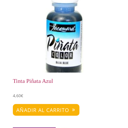
Tinta Piñata Azul
4,60
€
AÑADIR AL CARRITO