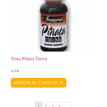
Tinta Piñata Tierra
4,60
€
AÑADIR AL CARRITO
1
2
3
4
→