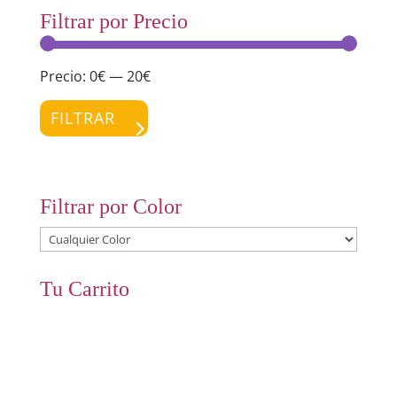
Filtrar por Precio
Precio:
0€
—
20€
Preci
Preci
míni
máxi
FILTRAR
Filtrar por Color
Tu Carrito