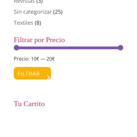
Revistas
(3)
Sin categorizar
(25)
Textiles
(8)
Filtrar por Precio
Precio:
10€
—
20€
Preci
Preci
míni
máxi
FILTRAR
Tu Carrito