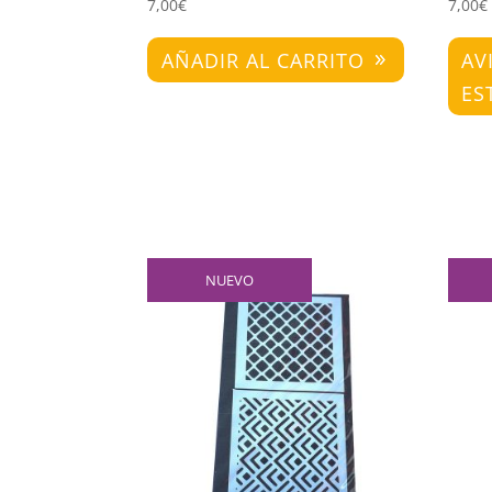
7,00
€
7,00
€
AÑADIR AL CARRITO
AV
ES
NUEVO