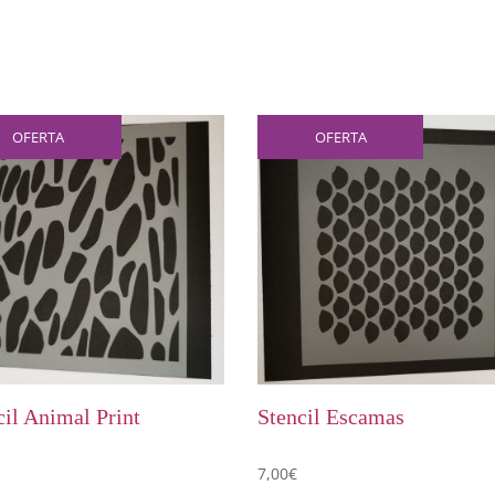
OFERTA
OFERTA
cil Animal Print
Stencil Escamas
7,00
€