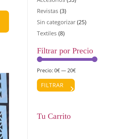
Revistas
(3)
Sin categorizar
(25)
Textiles
(8)
Filtrar por Precio
Precio:
0€
—
20€
Precio
Precio
mínimo
máximo
FILTRAR
Tu Carrito