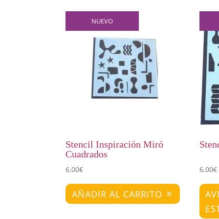
NUEVO
Stencil Inspiración Miró
Sten
Cuadrados
6,00
€
6,00
€
AÑADIR AL CARRITO
AV
ES