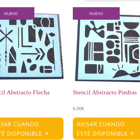
NUEVO
NUEVO
cil Abstracto Flecha
Stencil Abstracto Piedras
6,00
€
ISAR CUANDO
AVISAR CUANDO
TÉ DISPONIBLE
ESTÉ DISPONIBLE