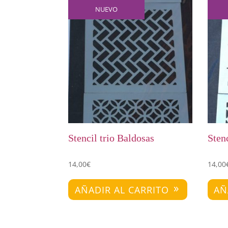
NUEVO
Stencil trio Baldosas
Sten
14,00
€
14,00
AÑADIR AL CARRITO
AÑ