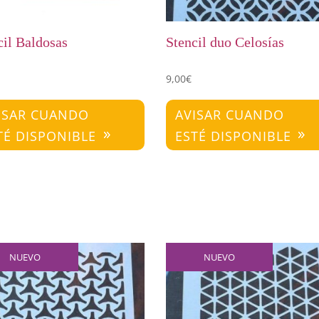
cil Baldosas
Stencil duo Celosías
9,00
€
ISAR CUANDO
AVISAR CUANDO
TÉ DISPONIBLE
ESTÉ DISPONIBLE
NUEVO
NUEVO