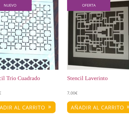
NUEVO
OFERTA
cil Trio Cuadrado
Stencil Laverinto
€
7,00
€
ADIR AL CARRITO
AÑADIR AL CARRITO