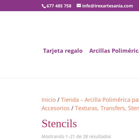
677 485 758
info@irexartesania.com
Tarjeta regalo
Arcillas Poliméric
Inicio
/
Tienda – Arcilla Polimérica p
Accesorios
/
Texturas, Transfers, Sten
Stencils
Mostrando 1–21 de 28 resultados