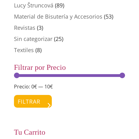
Lucy Štruncová
(89)
Material de Bisutería y Accesorios
(53)
Revistas
(3)
Sin categorizar
(25)
Textiles
(8)
Filtrar por Precio
Precio:
0€
—
10€
Preci
Preci
míni
máxi
FILTRAR
Tu Carrito