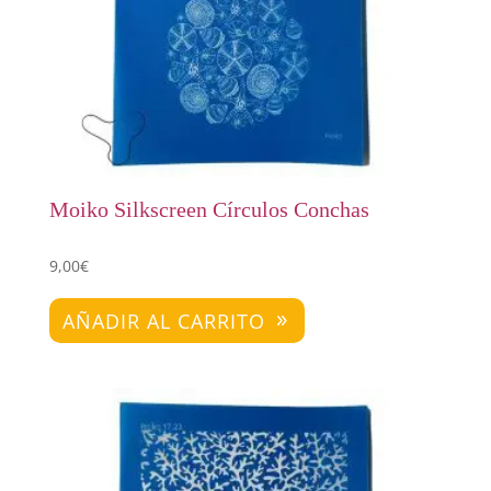
Moiko Silkscreen Círculos Conchas
9,00
€
AÑADIR AL CARRITO