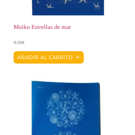
Moiko Estrellas de mar
9,00
€
AÑADIR AL CARRITO