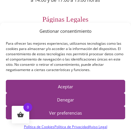
a 14:00 y de 17:00 a 19:00 horas
Páginas Legales
Gestionar consentimiento
Preguntas Frecuentes
Para ofrecer las mejores experiencias, utilizamos tecnologías como las
Aviso Legal
cookies para almacenar y/o acceder a la información del dispositivo. El
consentimiento de estas tecnologías nos permitirá procesar datos como
Política de Privacidad
el comportamiento de navegación o las identificaciones únicas en este
sitio. No consentir o retirar el consentimiento, puede afectar
Política de Cookies
negativamente a ciertas características y funciones.
Términos y Condiciones
Aceptar
Derecho de desestimiento
Denegar
0
Ver preferencias
Política de Cookies
Política de Privacidad
Aviso Legal
© 2019 - 2026 Irexartesanía | Todos los derechos reservados |