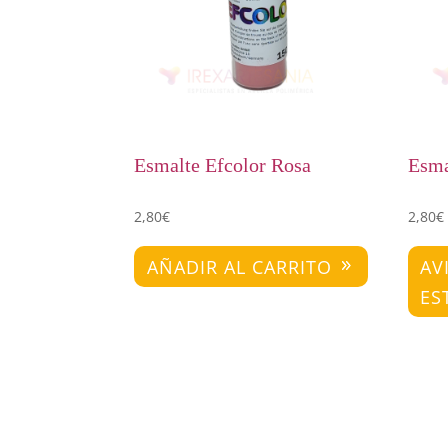
Esmalte Efcolor Rosa
Esma
2,80
€
2,80
€
AÑADIR AL CARRITO
AV
ES