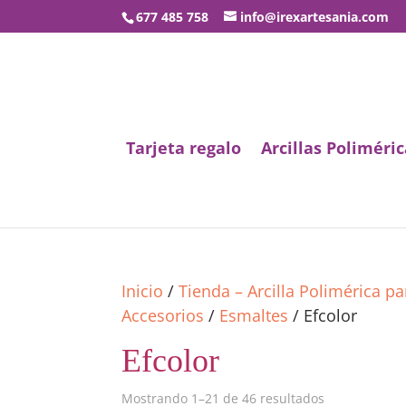
677 485 758
info@irexartesania.com
Tarjeta regalo
Arcillas Poliméric
Inicio
/
Tienda – Arcilla Polimérica p
Accesorios
/
Esmaltes
/ Efcolor
Efcolor
Mostrando 1–21 de 46 resultados