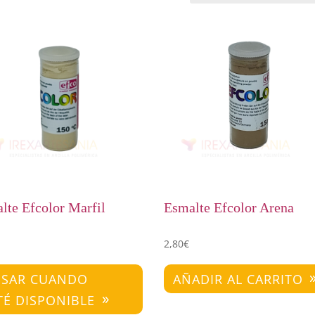
lte Efcolor Marfil
Esmalte Efcolor Arena
2,80
€
ISAR CUANDO
AÑADIR AL CARRITO
TÉ DISPONIBLE