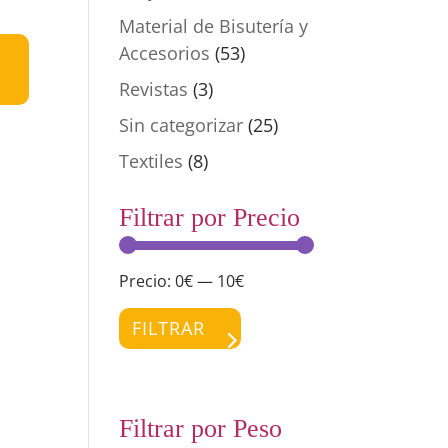
Material de Bisutería y
Accesorios
(53)
Revistas
(3)
Sin categorizar
(25)
Textiles
(8)
Filtrar por Precio
Precio:
0€
—
10€
Precio
Precio
mínimo
máximo
FILTRAR
Filtrar por Peso