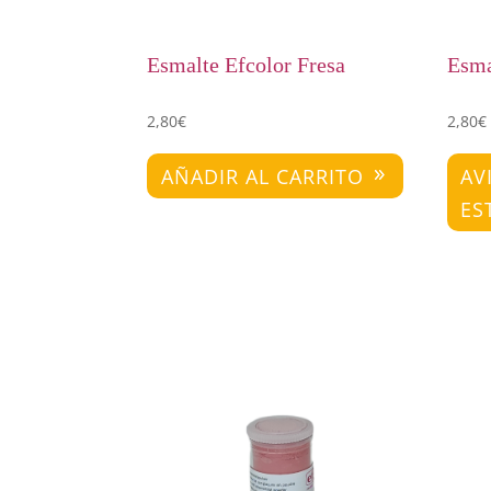
Esmalte Efcolor Fresa
Esma
2,80
€
2,80
€
AÑADIR AL CARRITO
AV
ES