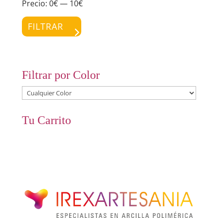
Precio:
0€
—
10€
Preci
Preci
míni
máxi
FILTRAR
Filtrar por Color
Tu Carrito