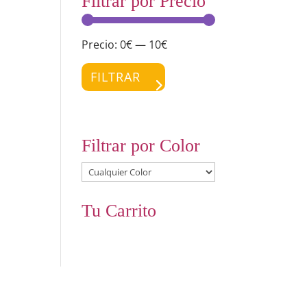
Filtrar por Precio
Precio:
0€
—
10€
Precio
Precio
mínimo
máximo
FILTRAR
Filtrar por Color
Tu Carrito