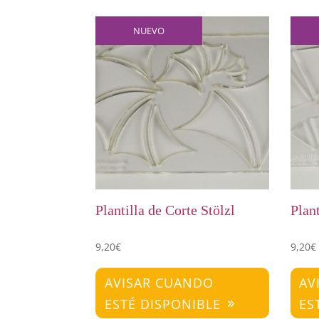
NUEVO
Plantilla de Corte Stölzl
Plan
9,20
€
9,20
€
AVISAR CUANDO
AV
ESTÉ DISPONIBLE
ES