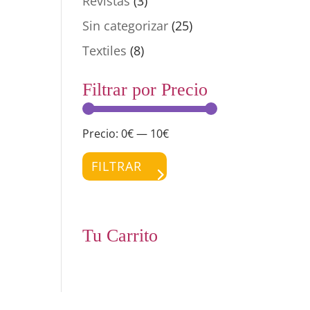
Revistas
(3)
Sin categorizar
(25)
Textiles
(8)
Filtrar por Precio
Precio:
0€
—
10€
Precio
Precio
mínimo
máximo
FILTRAR
Tu Carrito