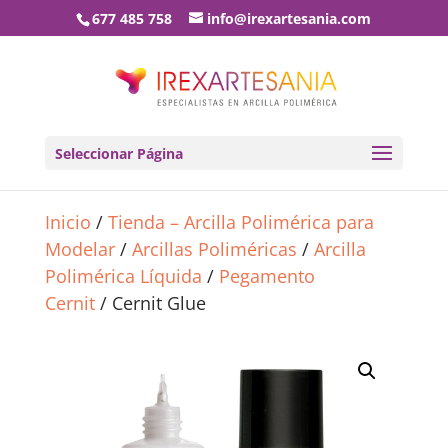
677 485 758
info@irexartesania.com
Seleccionar Página
Inicio
/
Tienda – Arcilla Polimérica para
Modelar
/
Arcillas Poliméricas
/
Arcilla
Polimérica Líquida
/
Pegamento
Cernit
/ Cernit Glue