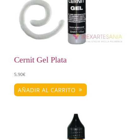
Cernit Gel Plata
5,90
€
AÑADIR AL CARRITO