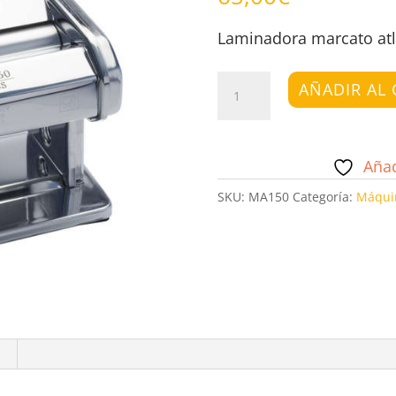
Laminadora marcato atl
Laminadora
AÑADIR AL 
marcato
atlas
150
Añad
cantidad
SKU:
MA150
Categoría:
Máquin