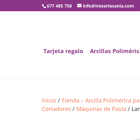
677 485 758
info@irexartesania.com
Tarjeta regalo
Arcillas Poliméric
Inicio
/
Tienda – Arcilla Polimérica p
Cortadores
/
Máquinas de Pasta
/ La