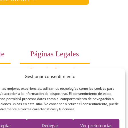
te
Páginas Legales
Preguntas Frecuentes
Gestionar consentimiento
10
Aviso Legal
 las mejores experiencias, utilizamos tecnologías como las cookies para
a)
Política de Privacidad
o acceder a la información del dispositivo. El consentimiento de estas
 nos permitirá procesar datos como el comportamiento de navegación o
es a
Política de Cookies
caciones únicas en este sitio. No consentir o retirar el consentimiento, puede
tivamente a ciertas características y funciones.
 de
Términos y Condiciones
ceptar
Denegar
Ver preferencias
Derecho de desestimiento