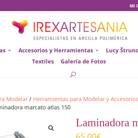
Mi 
as
Accesorios y Herramientas
Lucy Štrun
Textiles
Galería de Fotos
ara Modelar
/
Herramientas para Modelar y Accesorio
minadora marcato atlas 150
Laminadora m
65,00
€