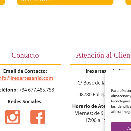
Contacto
Atención al Clien
Email de Contacto:
Irexartesanía S.L.
nfo@irexartesania.com
C/ Bosc de la Torroja nº
eléfono:
+34 677.485.758
Para ofrecer
08780 Pallejà (Barcelon
almacenar y/
Redes Sociales:
tecnologías
Horario de Atención:
Lun
las identifi
afectar nega
Viernes: de 9:00 a 14:00 y
17:00 a 19:00 horas
A