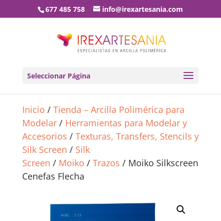
677 485 758
info@irexartesania.com
Seleccionar Página
Inicio
/
Tienda – Arcilla Polimérica para
Modelar
/
Herramientas para Modelar y
Accesorios
/
Texturas, Transfers, Stencils y
Silk Screen
/
Silk
Screen
/
Moiko
/
Trazos
/ Moiko Silkscreen
Cenefas Flecha