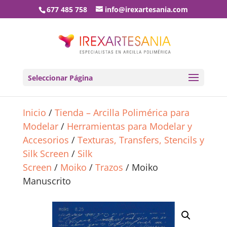
677 485 758
info@irexartesania.com
Seleccionar Página
Inicio
/
Tienda – Arcilla Polimérica para
Modelar
/
Herramientas para Modelar y
Accesorios
/
Texturas, Transfers, Stencils y
Silk Screen
/
Silk
Screen
/
Moiko
/
Trazos
/ Moiko
Manuscrito