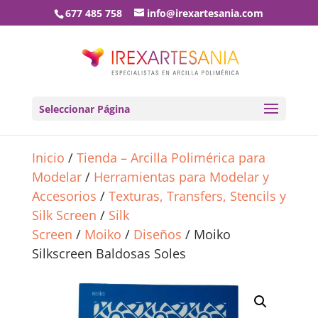
677 485 758
info@irexartesania.com
Seleccionar Página
Inicio
/
Tienda – Arcilla Polimérica para
Modelar
/
Herramientas para Modelar y
Accesorios
/
Texturas, Transfers, Stencils y
Silk Screen
/
Silk
Screen
/
Moiko
/
Diseños
/ Moiko
Silkscreen Baldosas Soles