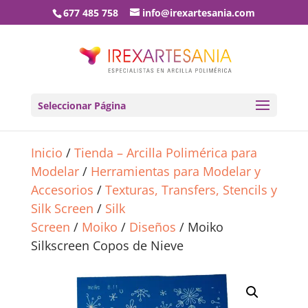
677 485 758
info@irexartesania.com
Seleccionar Página
Inicio
/
Tienda – Arcilla Polimérica para
Modelar
/
Herramientas para Modelar y
Accesorios
/
Texturas, Transfers, Stencils y
Silk Screen
/
Silk
Screen
/
Moiko
/
Diseños
/ Moiko
Silkscreen Copos de Nieve