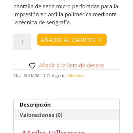
pantalla de seda micro perforadas para la
impresión en arcilla polimérica mediante
la técnica de serigrafía.
Moiko
AÑADIR AL CARRITO
Silkscreen
Copos
de
Añadir a la lista de deseos
Nieve
SKU:
SLKM08.11
Categoría:
Diseños
cantidad
Descripción
Valoraciones (0)