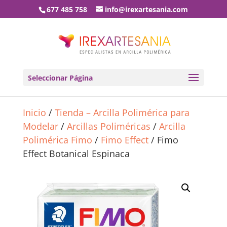
677 485 758
info@irexartesania.com
Seleccionar Página
Inicio
/
Tienda – Arcilla Polimérica para
Modelar
/
Arcillas Poliméricas
/
Arcilla
Polimérica Fimo
/
Fimo Effect
/ Fimo
Effect Botanical Espinaca