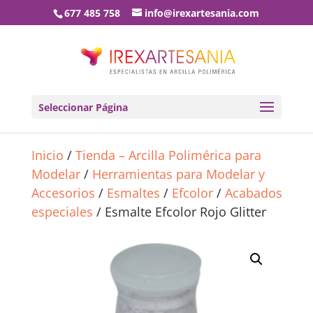
677 485 758
info@irexartesania.com
Seleccionar Página
Inicio
/
Tienda – Arcilla Polimérica para
Modelar
/
Herramientas para Modelar y
Accesorios
/
Esmaltes
/
Efcolor
/
Acabados
especiales
/ Esmalte Efcolor Rojo Glitter