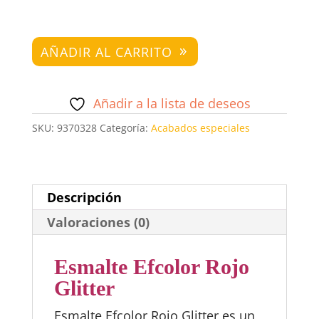
Esmalte
AÑADIR AL CARRITO
Efcolor
Rojo
Añadir a la lista de deseos
Glitter
cantidad
SKU:
9370328
Categoría:
Acabados especiales
Descripción
Valoraciones (0)
Esmalte Efcolor Rojo
Glitter
Esmalte Efcolor Rojo Glitter es un