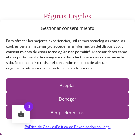
Páginas Legales
Gestionar consentimiento
Preguntas Frecuentes
Para ofrecer las mejores experiencias, utilizamos tecnologías como las
Aviso Legal
cookies para almacenar y/o acceder a la información del dispositivo. El
consentimiento de estas tecnologías nos permitirá procesar datos como
Política de Privacidad
el comportamiento de navegación o las identificaciones únicas en este
sitio. No consentir o retirar el consentimiento, puede afectar
Política de Cookies
negativamente a ciertas características y funciones.
Términos y Condiciones
Aceptar
Derecho de desestimiento
Denegar
0
Ver preferencias
Política de Cookies
Política de Privacidad
Aviso Legal
© 2019 - 2026 Irexartesanía | Todos los derechos reservados |
Diseño Web: Arianna León