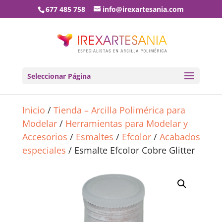
677 485 758
info@irexartesania.com
Seleccionar Página
Inicio
/
Tienda – Arcilla Polimérica para
Modelar
/
Herramientas para Modelar y
Accesorios
/
Esmaltes
/
Efcolor
/
Acabados
especiales
/ Esmalte Efcolor Cobre Glitter