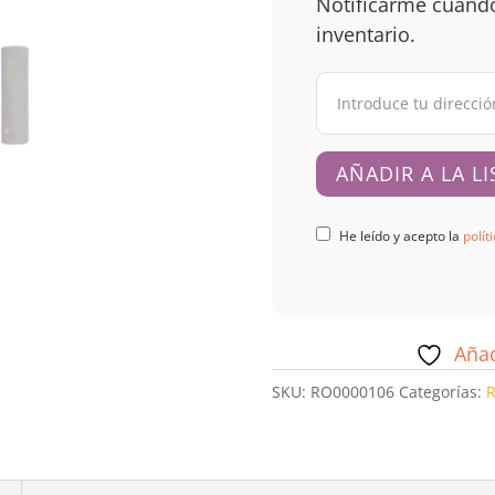
Notificarme cuando
inventario.
He leído y acepto la
polít
Añad
SKU:
RO0000106
Categorías:
R