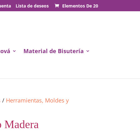
uenta
Lista de deseos
Elementos De 20
cová
Material de Bisutería
s
/
Herramientas, Moldes y
o Madera