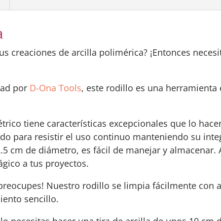
a
us creaciones de arcilla polimérica? ¡Entonces neces
idad por
D-Ona Tools
, este rodillo es una herramienta
ico tiene características excepcionales que lo hace
ado para resistir el uso continuo manteniendo su inte
.5 cm de diámetro, es fácil de manejar y almacenar.
ico a tus proyectos.
 preocupes! Nuestro rodillo se limpia fácilmente con
iento sencillo.
o necesitas hacer una tira de arcilla de unos 10 cm 