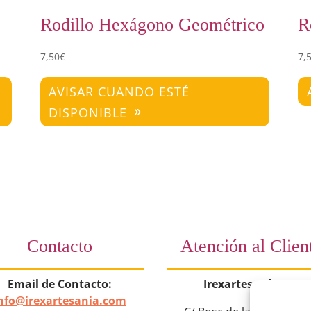
Rodillo Hexágono Geométrico
R
7,50
€
7,
AVISAR CUANDO ESTÉ
DISPONIBLE
Contacto
Atención al Clien
Email de Contacto:
Irexartesanía S.L.
nfo@irexartesania.com