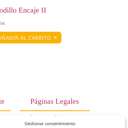
odillo Encaje II
50
€
AÑADIR AL CARRITO
te
Páginas Legales
Preguntas Frecuentes
Gestionar consentimiento