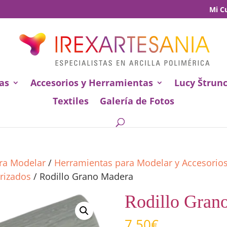
Mi C
as
Accesorios y Herramientas
Lucy Štrun
Textiles
Galería de Fotos
ara Modelar
/
Herramientas para Modelar y Accesorio
urizados
/ Rodillo Grano Madera
Rodillo Gran
7,50
€