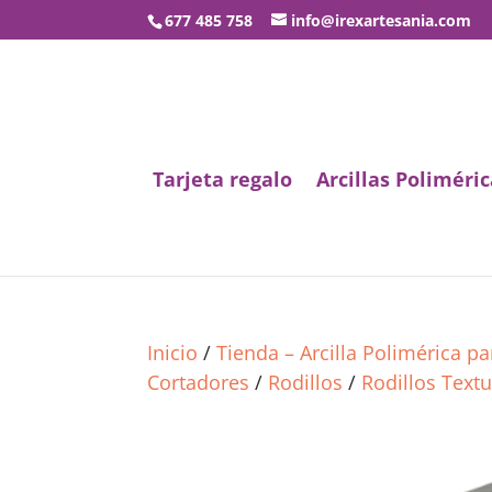
677 485 758
info@irexartesania.com
Tarjeta regalo
Arcillas Poliméric
Inicio
/
Tienda – Arcilla Polimérica p
Cortadores
/
Rodillos
/
Rodillos Text