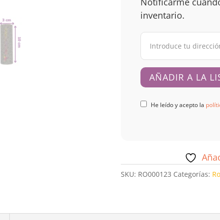
Notificarme cuando
inventario.
He leído y acepto la
polít
Añad
SKU:
RO000123
Categorías:
Ro