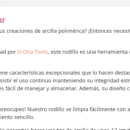
ar
us creaciones de arcilla polimérica? ¡Entonces necesit
idad por
D-Ona Tools
, este rodillo es una herramienta
iene características excepcionales que lo hacen dest
esistir el uso continuo manteniendo su integridad es
es fácil de manejar y almacenar. Además, su diseño 
 preocupes! Nuestro rodillo se limpia fácilmente con
iento sencillo.
o necesitas hacer una tira de arcilla de unos 12 cm 