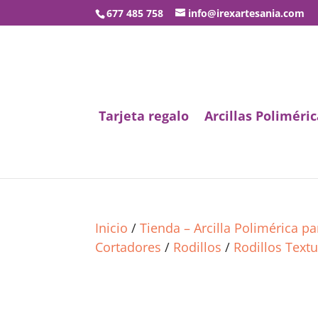
677 485 758
info@irexartesania.com
Tarjeta regalo
Arcillas Poliméric
Inicio
/
Tienda – Arcilla Polimérica p
Cortadores
/
Rodillos
/
Rodillos Text