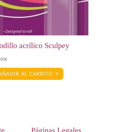
odillo acrílico Sculpey
,00
€
AÑADIR AL CARRITO
te
Páginas Legales