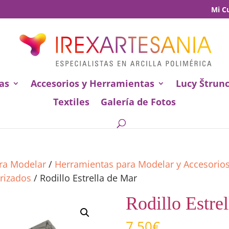
Mi C
as
Accesorios y Herramientas
Lucy Štrun
Textiles
Galería de Fotos
ara Modelar
/
Herramientas para Modelar y Accesorio
urizados
/ Rodillo Estrella de Mar
Rodillo Estre
7,50
€