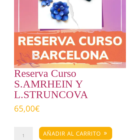
Reserva Curso
S.AMRHEIN Y
L.STRUNCOVA
65,00
€
Reserva
AÑADIR AL CARRITO
Curso