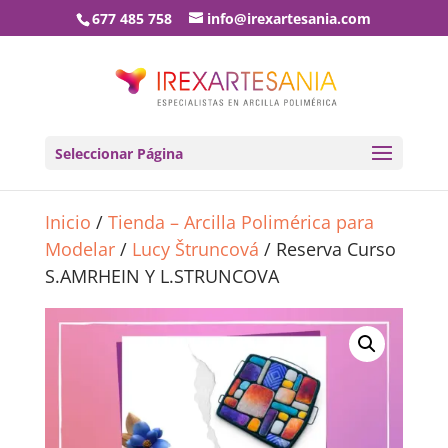
677 485 758
info@irexartesania.com
Seleccionar Página
Inicio
/
Tienda – Arcilla Polimérica para
Modelar
/
Lucy Štruncová
/ Reserva Curso
S.AMRHEIN Y L.STRUNCOVA