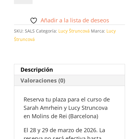
S.AMRHEIN
Y
Añadir a la lista de deseos
L.STRUNCOVA
SKU:
SALS
Categoría:
Lucy Štruncová
Marca:
Lucy
cantidad
Štruncová
Descripción
Valoraciones (0)
Reserva tu plaza para el curso de
Sarah Amrhein y Lucy Struncova
en Molins de Rei (Barcelona)
El 28 y 29 de marzo de 2026. La
reserva no será efectiva hasta