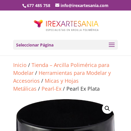
677 485 758
info@irexartesania.com
Seleccionar Página
Inicio
/
Tienda – Arcilla Polimérica para
Modelar
/
Herramientas para Modelar y
Accesorios
/
Micas y Hojas
Metálicas
/
Pearl-Ex
/ Pearl Ex Plata