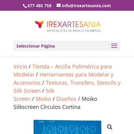
677 485 758
info@irexartesania.com
Seleccionar Página
Inicio
/
Tienda – Arcilla Polimérica para
Modelar
/
Herramientas para Modelar y
Accesorios
/
Texturas, Transfers, Stencils y
Silk Screen
/
Silk
Screen
/
Moiko
/
Diseños
/ Moiko
Silkscreen Círculos Cortina