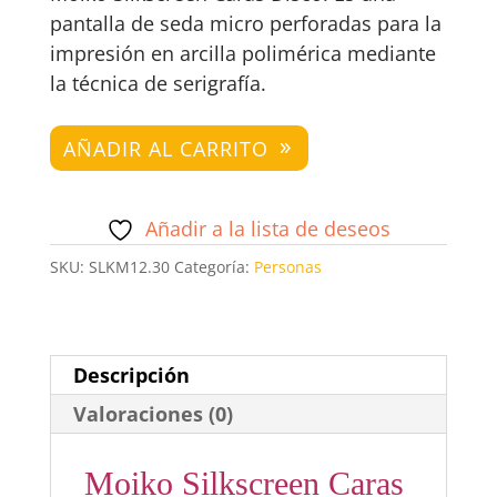
pantalla de seda micro perforadas para la
impresión en arcilla polimérica mediante
la técnica de serigrafía.
Moiko
AÑADIR AL CARRITO
Silkscreen
Caras
Añadir a la lista de deseos
Disco
cantidad
SKU:
SLKM12.30
Categoría:
Personas
Descripción
Valoraciones (0)
Moiko Silkscreen Caras