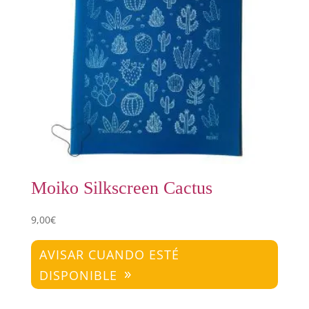
Moiko Silkscreen Cactus
9,00
€
AVISAR CUANDO ESTÉ
DISPONIBLE