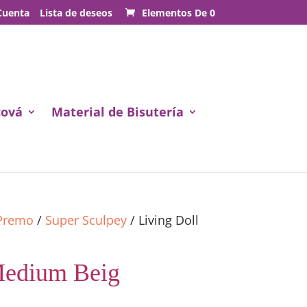
Cuenta
Lista de deseos
Elementos De 0
cová
Material de Bisutería
 Premo
/
Super Sculpey
/ Living Doll
Medium Beig