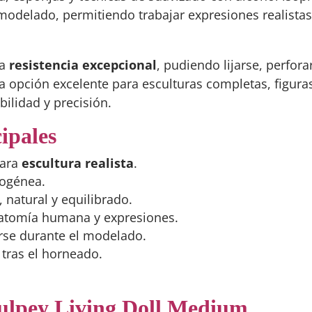
modelado, permitiendo trabajar expresiones realistas
na
resistencia excepcional
, pudiendo lijarse, perfora
na opción excelente para esculturas completas, figura
ilidad y precisión.
cipales
para
escultura realista
.
mogénea.
 natural y equilibrado.
anatomía humana y expresiones.
rse durante el modelado.
r tras el horneado.
ulpey Living Doll Medium