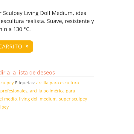
r Sculpey Living Doll Medium, ideal
scultura realista. Suave, resistente y
in a 130 °C.
CARRITO
ir a la lista de deseos
Sculpey
Etiquetas:
arcilla para escultura
 profesionales
,
arcilla polimérica para
iel medio
,
living doll medium
,
super sculpey
lpey