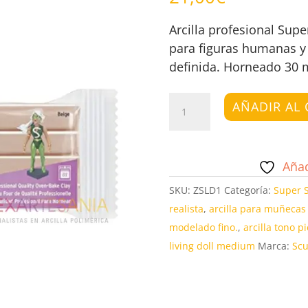
Arcilla profesional Supe
para figuras humanas y e
definida. Horneado 30 m
Living
AÑADIR AL 
Doll
Medium
Beig
Añad
cantidad
SKU:
ZSLD1
Categoría:
Super 
realista
,
arcilla para muñecas
modelado fino.
,
arcilla tono p
living doll medium
Marca:
Scu