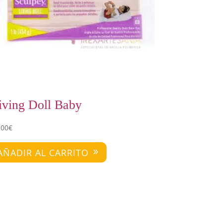
iving Doll Baby
,00
€
AÑADIR AL CARRITO