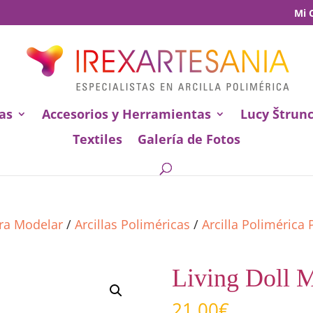
Mi 
as
Accesorios y Herramientas
Lucy Štrun
Textiles
Galería de Fotos
ara Modelar
/
Arcillas Poliméricas
/
Arcilla Polimérica
Living Doll 
21,00
€