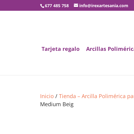
677 485 758
info@irexartesania.com
Tarjeta regalo
Arcillas Poliméric
Inicio
/
Tienda – Arcilla Polimérica p
Medium Beig