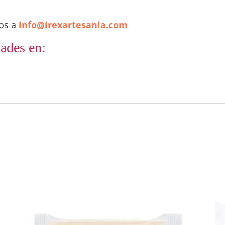
nos a
info@irexartesania.com
ades en: