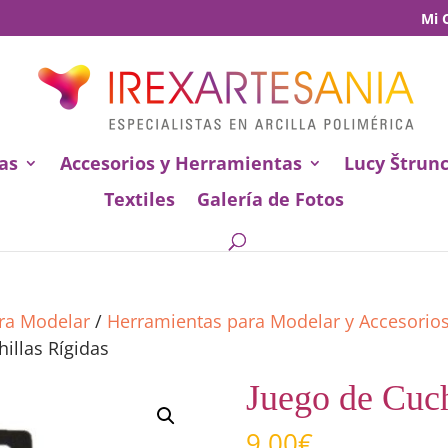
Mi 
as
Accesorios y Herramientas
Lucy Štrun
Textiles
Galería de Fotos
ara Modelar
/
Herramientas para Modelar y Accesorio
illas Rígidas
Juego de Cuch
9,00
€