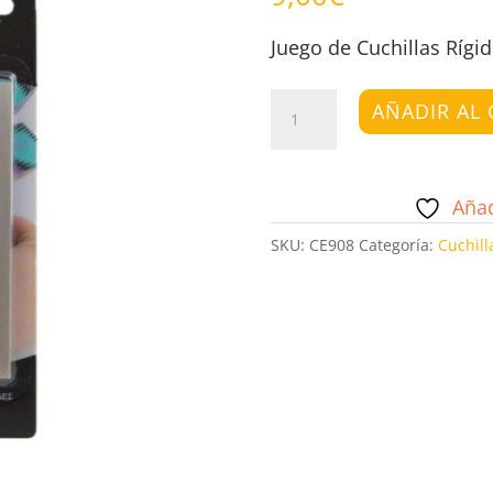
Juego de Cuchillas Rígi
Juego
AÑADIR AL 
de
Cuchillas
Rígidas
Añad
cantidad
SKU:
CE908
Categoría:
Cuchill