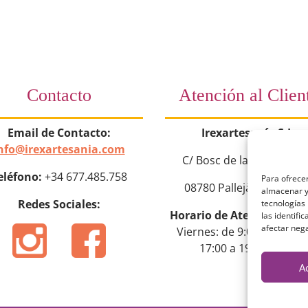
Contacto
Atención al Clien
Email de Contacto:
Irexartesanía S.L.
nfo@irexartesania.com
C/ Bosc de la Torroja nº
eléfono:
+34 677.485.758
Para ofrecer
08780 Pallejà (Barcelon
almacenar y/
Redes Sociales:
tecnologías
Horario de Atención:
Lun
las identifi
afectar nega
Viernes: de 9:00 a 14:00 y
17:00 a 19:00 horas
A