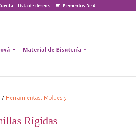
Cuenta
Lista de deseos
Elementos De 0
cová
Material de Bisutería
s
/
Herramientas, Moldes y
illas Rígidas