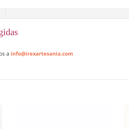
gidas
nos a
info@irexartesania.com