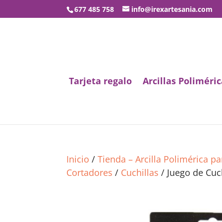
677 485 758
info@irexartesania.com
Tarjeta regalo
Arcillas Poliméric
Inicio
/
Tienda – Arcilla Polimérica p
Cortadores
/
Cuchillas
/ Juego de Cuch