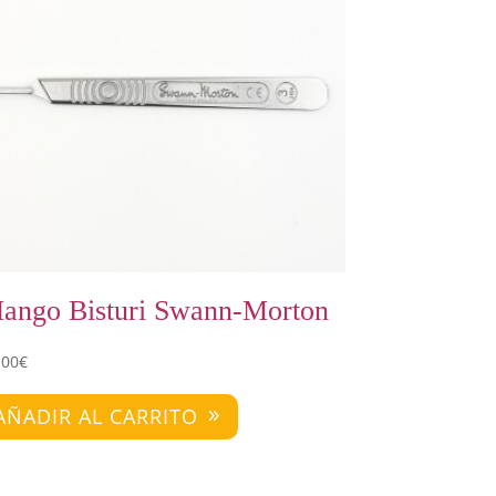
ango Bisturi Swann-Morton
,00
€
AÑADIR AL CARRITO