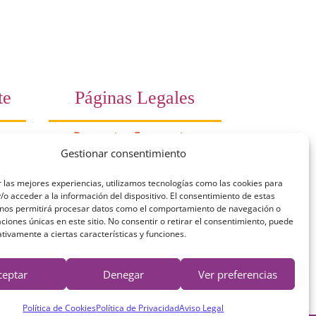
te
Páginas Legales
Preguntas Frecuentes
Gestionar consentimiento
10
Aviso Legal
 las mejores experiencias, utilizamos tecnologías como las cookies para
a)
Política de Privacidad
o acceder a la información del dispositivo. El consentimiento de estas
 nos permitirá procesar datos como el comportamiento de navegación o
es a
Política de Cookies
caciones únicas en este sitio. No consentir o retirar el consentimiento, puede
tivamente a ciertas características y funciones.
 de
Términos y Condiciones
ceptar
Denegar
Ver preferencias
Derecho de desestimiento
Política de Cookies
Política de Privacidad
Aviso Legal