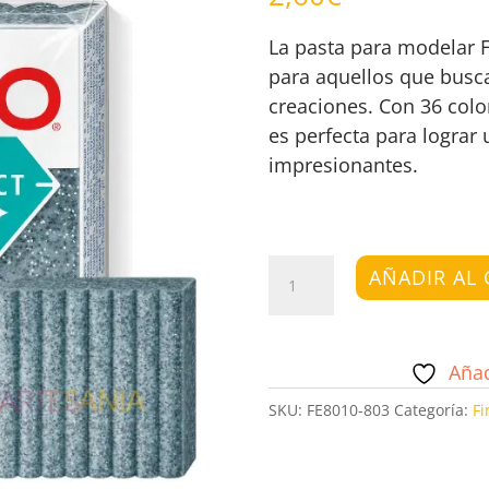
La pasta para modelar F
para aquellos que busca
creaciones. Con 36 color
es perfecta para lograr
impresionantes.
Fimo
AÑADIR AL 
Effect
Granito
cantidad
Añad
SKU:
FE8010-803
Categoría:
Fi