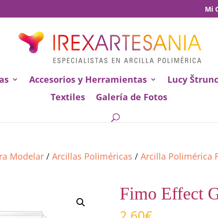
Mi 
as
Accesorios y Herramientas
Lucy Štrun
Textiles
Galería de Fotos
ara Modelar
/
Arcillas Poliméricas
/
Arcilla Polimérica
Fimo Effect G
2,60
€