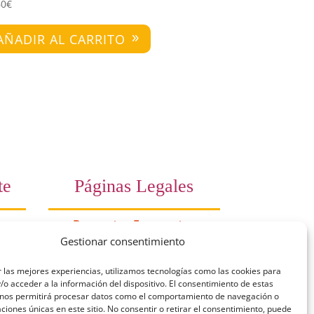
60
€
AÑADIR AL CARRITO
te
Páginas Legales
Preguntas Frecuentes
Gestionar consentimiento
10
Aviso Legal
 las mejores experiencias, utilizamos tecnologías como las cookies para
a)
Política de Privacidad
o acceder a la información del dispositivo. El consentimiento de estas
 nos permitirá procesar datos como el comportamiento de navegación o
es a
Política de Cookies
caciones únicas en este sitio. No consentir o retirar el consentimiento, puede