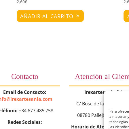
2,60
€
2,
AÑADIR AL CARRITO
Contacto
Atención al Clien
Email de Contacto:
Irexartesanía S.L.
nfo@irexartesania.com
C/ Bosc de la Torroja nº
eléfono:
+34 677.485.758
Para ofrecer
08780 Pallejà (Barcelon
almacenar y/
Redes Sociales:
tecnologías
Horario de Atención:
Lun
las identifi