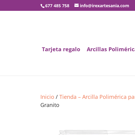
677 485 758
info@irexartesania.com
Tarjeta regalo
Arcillas Poliméric
Inicio
/
Tienda – Arcilla Polimérica p
Granito