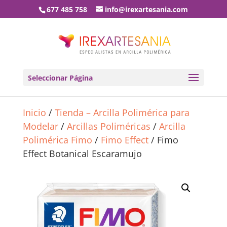
677 485 758
info@irexartesania.com
Seleccionar Página
Inicio
/
Tienda – Arcilla Polimérica para
Modelar
/
Arcillas Poliméricas
/
Arcilla
Polimérica Fimo
/
Fimo Effect
/ Fimo
Effect Botanical Escaramujo