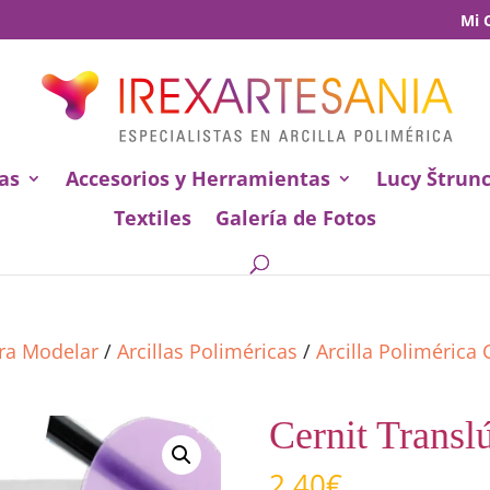
Mi 
as
Accesorios y Herramientas
Lucy Štrun
Textiles
Galería de Fotos
ara Modelar
/
Arcillas Poliméricas
/
Arcilla Polimérica 
Cernit Trans
2,40
€