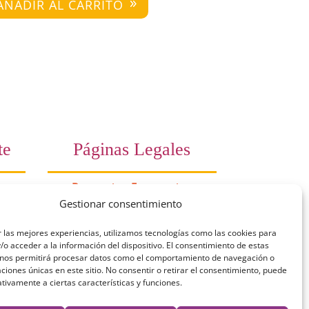
AÑADIR AL CARRITO
te
Páginas Legales
Preguntas Frecuentes
Gestionar consentimiento
10
Aviso Legal
 las mejores experiencias, utilizamos tecnologías como las cookies para
a)
Política de Privacidad
o acceder a la información del dispositivo. El consentimiento de estas
 nos permitirá procesar datos como el comportamiento de navegación o
es a
Política de Cookies
caciones únicas en este sitio. No consentir o retirar el consentimiento, puede
tivamente a ciertas características y funciones.
 de
Términos y Condiciones