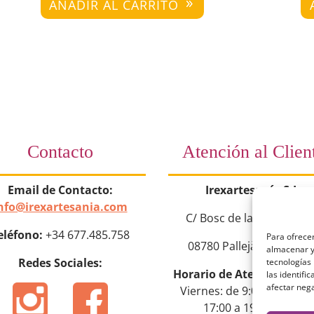
AÑADIR AL CARRITO
Contacto
Atención al Clien
Email de Contacto:
Irexartesanía S.L.
nfo@irexartesania.com
C/ Bosc de la Torroja nº
eléfono:
+34 677.485.758
Para ofrecer
08780 Pallejà (Barcelon
almacenar y/
Redes Sociales:
tecnologías
Horario de Atención:
Lun
las identifi
afectar nega
Viernes: de 9:00 a 14:00 y
17:00 a 19:00 horas