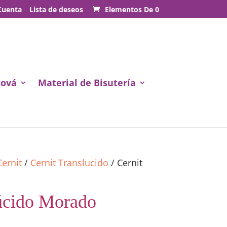
Cuenta
Lista de deseos
Elementos De 0
cová
Material de Bisutería
Cernit
/
Cernit Translucido
/ Cernit
lúcido Morado