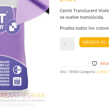
Cernit Translucent Viol
se vuelve translúcida.
Prueba todos los colore
Cernit
AÑADIR AL 
Translúcido
Morado
cantidad
Añad
SKU:
TR900
Categoría:
Cernit 