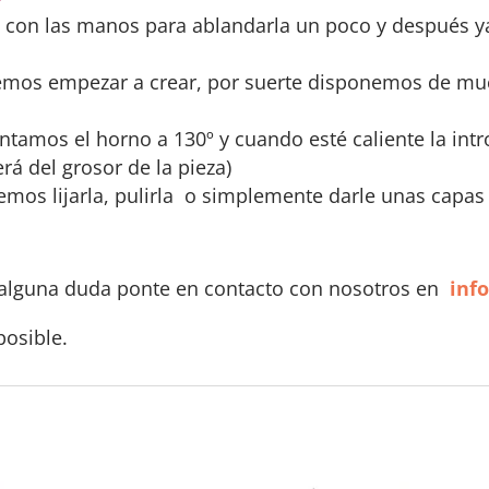
a con las manos para ablandarla un poco y después ya 
emos empezar a crear, por suerte disponemos de mu
entamos el horno a 130º y cuando esté caliente la in
á del grosor de la pieza)
mos lijarla, pulirla o simplemente darle unas capas 
es alguna duda ponte en contacto con nosotros en
i
nf
posible.