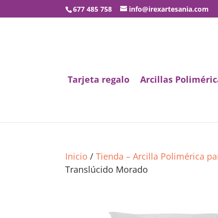
677 485 758
info@irexartesania.com
Tarjeta regalo
Arcillas Poliméric
Inicio
/
Tienda – Arcilla Polimérica p
Translúcido Morado