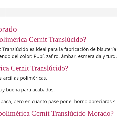
orado
 polimérica Cernit Translúcido?
it Translúcido es ideal para la fabricación de bisuter
ndo del color: Rubí, zafiro, ámbar, esmeralda y turq
rica Cernit Translúcido?
s arcillas poliméricas.
muy buena para acabados.
opaca, pero en cuanto pase por el horno apreciaras s
a polimérica Cernit Translúcido Morado?