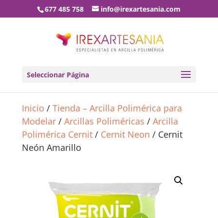
677 485 758
info@irexartesania.com
Seleccionar Página
Inicio
/
Tienda – Arcilla Polimérica para
Modelar
/
Arcillas Poliméricas
/
Arcilla
Polimérica Cernit
/
Cernit Neon
/ Cernit
Neón Amarillo