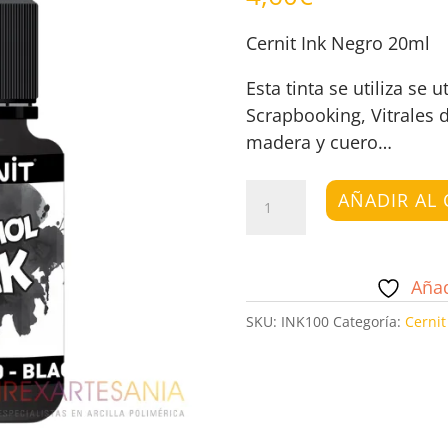
Cernit Ink Negro 20ml
Esta tinta se utiliza se u
Scrapbooking, Vitrales 
madera y cuero…
Cernit
AÑADIR AL 
Ink
Negro
cantidad
Añad
SKU:
INK100
Categoría:
Cernit