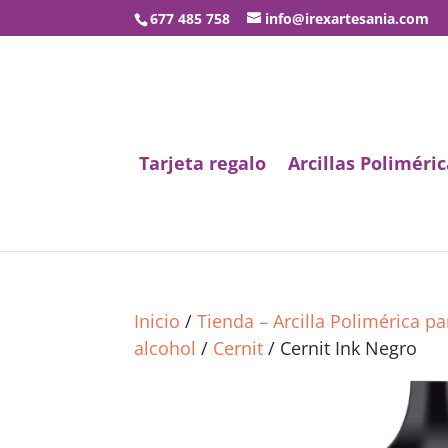
677 485 758
info@irexartesania.com
Tarjeta regalo
Arcillas Poliméric
Inicio
/
Tienda – Arcilla Polimérica p
alcohol
/
Cernit
/ Cernit Ink Negro