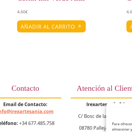
4,60
€
4,
AÑADIR AL CARRITO
Contacto
Atención al Clien
Email de Contacto:
Irexartesanía S.L.
nfo@irexartesania.com
C/ Bosc de la Torroja nº
eléfono:
+34 677.485.758
Para ofrecer
08780 Pallejà (Barcelon
almacenar y/