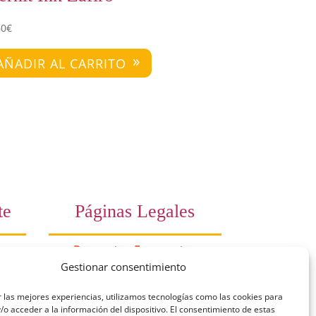
60
€
AÑADIR AL CARRITO
te
Páginas Legales
Preguntas Frecuentes
Gestionar consentimiento
10
Aviso Legal
 las mejores experiencias, utilizamos tecnologías como las cookies para
a)
Política de Privacidad
o acceder a la información del dispositivo. El consentimiento de estas