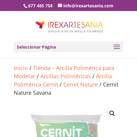
677 485 758
info@irexartesania.com
Seleccionar Página
Inicio
/
Tienda – Arcilla Polimérica para
Modelar
/
Arcillas Poliméricas
/
Arcilla
Polimérica Cernit
/
Cernit Nature
/ Cernit
Nature Savana